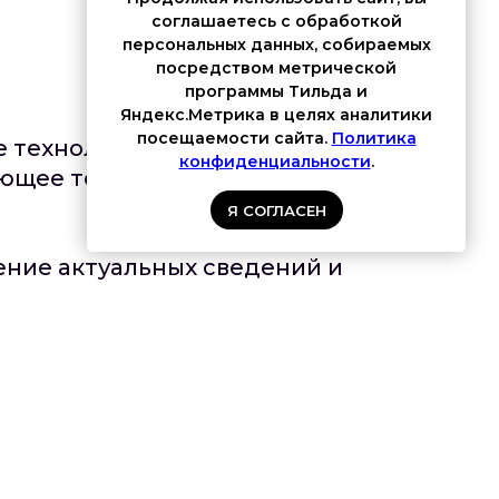
соглашаетесь с обработкой
персональных данных, собираемых
посредством метрической
программы Тильда и
Яндекс.Метрика в целях аналитики
посещаемости сайта.
Политика
 технологическое решение,
конфиденциальности
.
ующее текущим запросам рынка
Я СОГЛАСЕН
ние актуальных сведений и
й о корректировке выкладки
ежиме
сотрудничества между
 ритейлерами