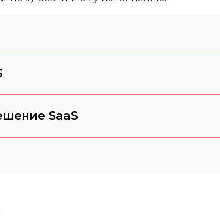
S
ешение SaaS
е