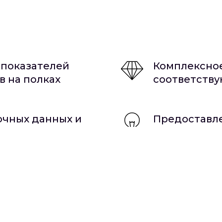
 показателей
Комплексное
в на полках
соответств
очных данных и
Предоставле
олнения
рекомендаци
в онлайн р
аших клиентов
Улучшение 
брендами и