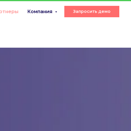
ртнeры
Компания
Запросить демо