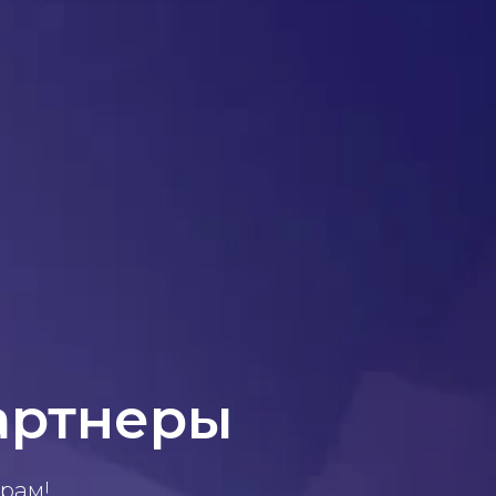
артнеры
рам!